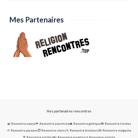
Mes Partenaires
Nos partenaires rencontres
🧩 Rencontre asocial
🏴 Rencontre anarchiste
🦇 Rencontre gothique
🙈 Rencontre timides
🌱 Rencontre puceaux
😈 Rencontre vilains
🔧 Rencontre bricoleurs
🌺 Rencontre malgache
🌴 Rencontre antillais
👓 Rencontre lunettes
🤝 Rencontre amitiés