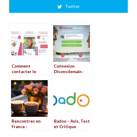
Twitter
Comment
Connexion
contacter le
Disonsdemain :
service client
Comment se
Disonsdemain ?
connecter ?
Rencontres en
Badoo – Avis, Test
France :
et Critique
expérience sur