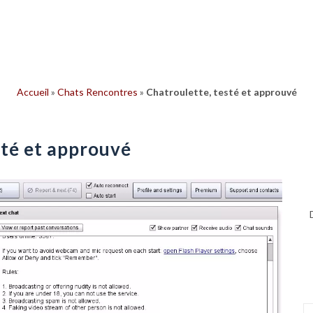
Accueil
»
Chats Rencontres
»
Chatroulette, testé et approuvé
sté et approuvé