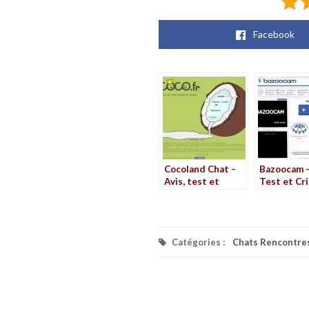
Facebook
Cocoland Chat –
Bazoocam –
Avis, test et
Test et Cr
critique
Catégories :
Chats Rencontre