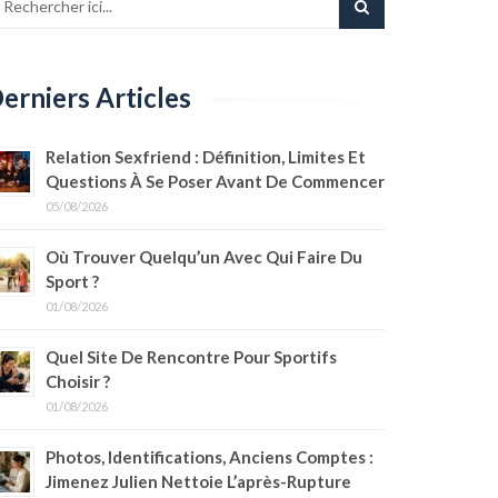
erniers Articles
Relation Sexfriend : Définition, Limites Et
Questions À Se Poser Avant De Commencer
05/08/2026
Où Trouver Quelqu’un Avec Qui Faire Du
Sport ?
01/08/2026
Quel Site De Rencontre Pour Sportifs
Choisir ?
01/08/2026
Photos, Identifications, Anciens Comptes :
Jimenez Julien Nettoie L’après-Rupture