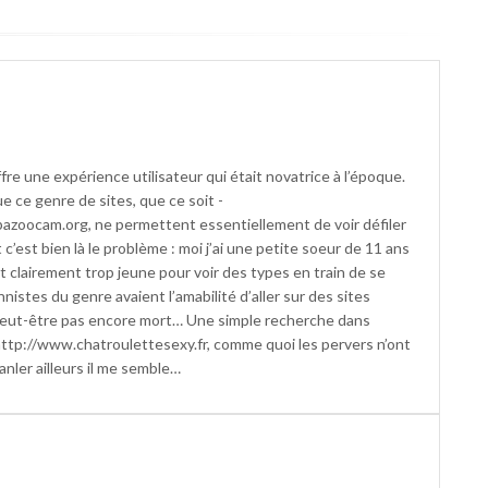
re une expérience utilisateur qui était novatrice à l’époque.
 ce genre de sites, que ce soit -
zoocam.org, ne permettent essentiellement de voir défiler
 c’est bien là le problème : moi j’ai une petite soeur de 11 ans
e est clairement trop jeune pour voir des types en train de se
nistes du genre avaient l’amabilité d’aller sur des sites
 peut-être pas encore mort… Une simple recherche dans
-http://www.chatroulettesexy.fr, comme quoi les pervers n’ont
anler ailleurs il me semble…