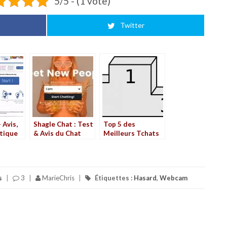
5/5 - (1 vote)
Twitter
 Avis,
Shagle Chat : Test
Top 5 des
itique
& Avis du Chat
Meilleurs Tchats
Vidéo Webcam
Gratuits en 2024
s
|
3
|
MarieChris
|
Étiquettes :
Hasard
,
Webcam